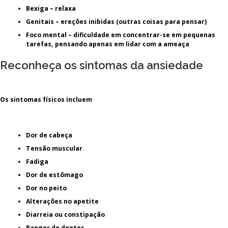
Bexiga –
relaxa
Genitais –
ereções inibidas (outras coisas para pensar)
Foco mental –
dificuldade em concentrar-se em pequenas
tarefas, pensando apenas em lidar com a ameaça
Reconheça os sintomas da ansiedade
Os sintomas físicos incluem
Dor de cabeça
Tensão muscular
Fadiga
Dor de estômago
Dor no peito
Alterações no apetite
Diarreia ou constipação
Ranger de dentes