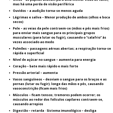
mas há uma perda de visão periférica
Ouvidos –
a audição torna-se menos aguda
Lágrimas e saliva –
Menor produção de ambos (olhos e boca
secos)
Pele –
as veias da pele contraem-se (mãos e pés mais frios)
para enviar mais sangue para os principais grupos
musculares (para lutar ou fugir), causando o “calafrio” às
vezes associado ao medo
Pulmões –
passagens aéreas abertas; a respiração torna-se
rápida e superficial
Nível de açúcar no sangue –
aumenta para energia
Coração –
bate mais rápido e mais forte
Pressão arterial –
aumenta
Vasos sanguíneos –
desviam o sangue para os braços e as
pernas (lutar ou fugir); longe das mãos e pés, causando
vasoconstrição (ficam mais frios)
Músculos –
ficam tensos; tremores podem ocorrer; os
músculos ao redor dos folículos capilares contraem-se,
causando arrepios
Digestão –
retarda · Sistema imunológico – desliga