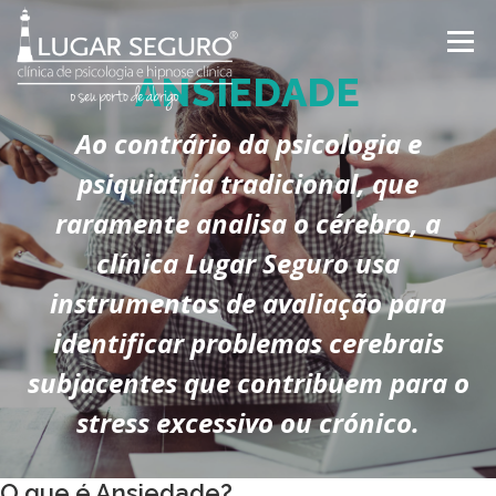
Saltar
para
Menu
conteúdo
ANSIEDADE
Ao contrário da psicologia e
QUEM SOMOS
EVENTOS
psiquiatria tradicional, que
raramente analisa o cérebro, a
PUBLICAÇÕES/REVISTAS
TESTEMUNHOS
clínica Lugar Seguro usa
instrumentos de avaliação para
CONTACTOS
identificar problemas cerebrais
subjacentes que contribuem para o
stress excessivo ou crónico.
O que é Ansiedade?