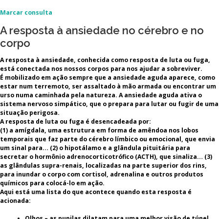
Marcar consulta
A resposta à ansiedade no cérebro e no
corpo
A resposta à ansiedade, conhecida como resposta de luta ou fuga,
está conectada nos nossos corpos para nos ajudar a sobreviver.
É mobilizado em ação sempre que a ansiedade aguda aparece, como
estar num terremoto, ser assaltado à mão armada ou encontrar um
urso numa caminhada pela natureza. A ansiedade aguda ativa o
sistema nervoso simpático, que o prepara para lutar ou fugir de uma
situação perigosa.
A resposta de luta ou fuga é desencadeada por:
(1) a amígdala, uma estrutura em forma de amêndoa nos lobos
temporais que faz parte do cérebro límbico ou emocional, que envia
um sinal para… (2) o hipotálamo e a glândula pituitária para
secretar o hormônio adrenocorticotrófico (ACTH), que sinaliza… (3)
as glândulas supra-renais, localizadas na parte superior dos rins,
para inundar o corpo com cortisol, adrenalina e outros produtos
químicos para colocá-lo em ação.
Aqui está uma lista do que acontece quando esta resposta é
acionada:
Olhos –
as pupilas dilatam para uma melhor visão de túnel,