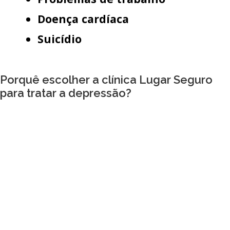
Doença cardíaca
Suicídio
Porquê escolher a clínica Lugar Seguro
para tratar a depressão?
Não é incomum que a depressão seja
diagnosticada erroneamente por outro
transtorno de humor, como transtorno bipolar,
ou por outras condições como TDAH ou até
mesmo demência. Obter o diagnóstico errado
e o tratamento errado pode piorar os seus
sintomas e mantê-lo em uma espiral
descendente. O nosso trabalho de avaliação do
cérebro permite-nos distinguir a depressão de