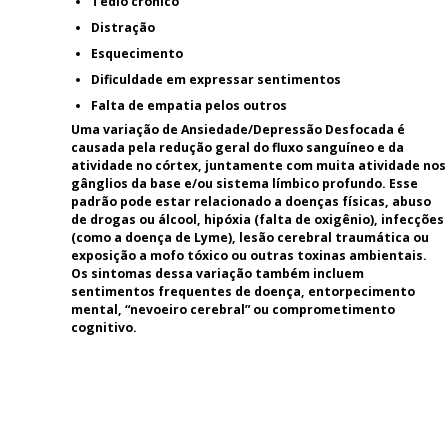
Tédio crónico
Distração
Esquecimento
Dificuldade em expressar sentimentos
Falta de empatia pelos outros
Uma variação de Ansiedade/Depressão Desfocada é
causada pela redução geral do fluxo sanguíneo e da
atividade no córtex, juntamente com muita atividade nos
gânglios da base e/ou sistema límbico profundo. Esse
padrão pode estar relacionado a doenças físicas, abuso
de drogas ou álcool, hipóxia (falta de oxigênio), infecções
(como a doença de Lyme), lesão cerebral traumática ou
exposição a mofo tóxico ou outras toxinas ambientais.
Os sintomas dessa variação também incluem
sentimentos frequentes de doença, entorpecimento
mental, “nevoeiro cerebral” ou comprometimento
cognitivo.
Venha conhecer-nos!
Na Lugar Seguro podemos