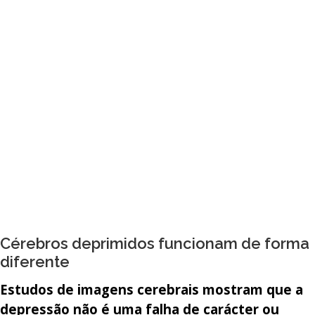
outras condições e identificar quaisquer
problemas coexistentes que também precisem
ser tratados.
A avaliação cerebral ensinou-nos que a
depressão não é um distúrbio único ou simples,
e que dar a todos que estão deprimidos o
mesmo tipo de tratamento nunca funcionará.
Com base na avaliação cerebral, podemos
determinar melhor como cada um responderá
ao tratamento para que se possa sentir melhor
e mais rapidamente.
Cérebros deprimidos funcionam de forma
diferente
Estudos de imagens cerebrais mostram que a
depressão não é uma falha de carácter ou