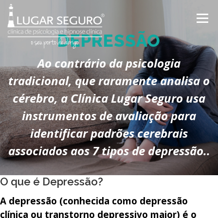
Saltar
para
Menu
conteúdo
DEPRESSÃO
Ao contrário da psicologia
QUEM SOMOS
EVENTOS
tradicional, que raramente analisa o
cérebro, a Clínica Lugar Seguro usa
PUBLICAÇÕES/REVISTAS
TESTEMUNHOS
instrumentos de avaliação para
identificar padrões cerebrais
CONTACTOS
associados aos 7 tipos de depressão..
O que é Depressão?
A depressão (conhecida como depressão
clínica ou transtorno depressivo maior) é o