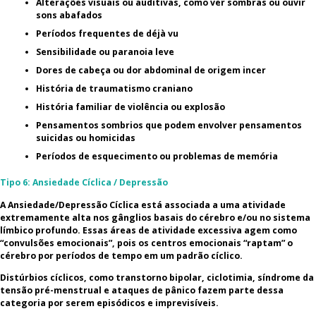
Alterações visuais ou auditivas, como ver sombras ou ouvir
sons abafados
Períodos frequentes de déjà vu
Sensibilidade ou paranoia leve
Dores de cabeça ou dor abdominal de origem incer
História de traumatismo craniano
História familiar de violência ou explosão
Pensamentos sombrios que podem envolver pensamentos
suicidas ou homicidas
Períodos de esquecimento ou problemas de memória
Tipo 6: Ansiedade Cíclica / Depressão
A Ansiedade/Depressão Cíclica está associada a uma atividade
extremamente alta nos gânglios basais do cérebro e/ou no sistema
límbico profundo. Essas áreas de atividade excessiva agem como
“convulsões emocionais”, pois os centros emocionais “raptam” o
cérebro por períodos de tempo em um padrão cíclico.
Distúrbios cíclicos, como transtorno bipolar, ciclotimia, síndrome da
tensão pré-menstrual e ataques de pânico fazem parte dessa
categoria por serem episódicos e imprevisíveis.