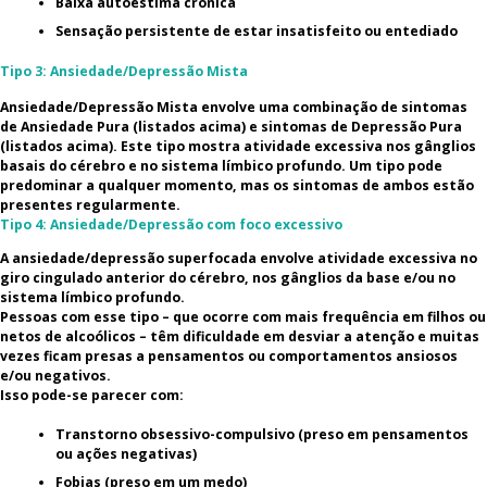
Baixa autoestima crónica
Sensação persistente de estar insatisfeito ou entediado
Tipo 3: Ansiedade/Depressão Mista
Ansiedade/Depressão Mista envolve uma combinação de sintomas
de Ansiedade Pura (listados acima) e sintomas de Depressão Pura
(listados acima). Este tipo mostra atividade excessiva nos gânglios
basais do cérebro e no sistema límbico profundo. Um tipo pode
predominar a qualquer momento, mas os sintomas de ambos estão
presentes regularmente.
Tipo 4: Ansiedade/Depressão com foco excessivo
A ansiedade/depressão superfocada envolve atividade excessiva no
giro cingulado anterior do cérebro, nos gânglios da base e/ou no
sistema límbico profundo.
Pessoas com esse tipo – que ocorre com mais frequência em filhos ou
netos de alcoólicos – têm dificuldade em desviar a atenção e muitas
vezes ficam presas a pensamentos ou comportamentos ansiosos
e/ou negativos.
Isso pode-se parecer com:
Transtorno obsessivo-compulsivo (preso em pensamentos
ou ações negativas)
Fobias (preso em um medo)